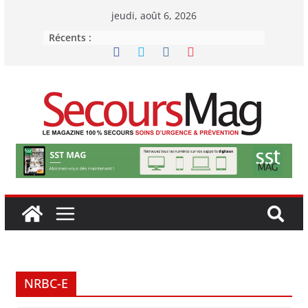
Passer
jeudi, août 6, 2026
au
Récents :
contenu
NRBC-E