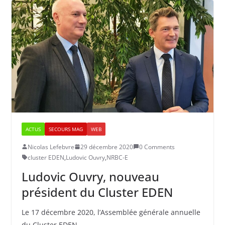
ACTUS
SECOURS MAG
WEB
Nicolas Lefebvre
29 décembre 2020
0 Comments
cluster EDEN
,
Ludovic Ouvry
,
NRBC-E
Ludovic Ouvry, nouveau
président du Cluster EDEN
Le 17 décembre 2020, l’Assemblée générale annuelle
du Cluster EDEN