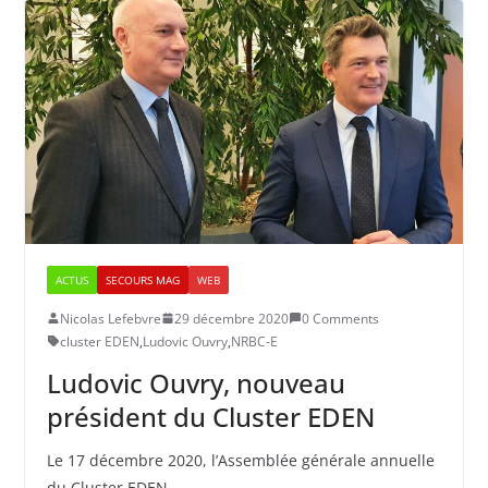
ACTUS
SECOURS MAG
WEB
Nicolas Lefebvre
29 décembre 2020
0 Comments
cluster EDEN
,
Ludovic Ouvry
,
NRBC-E
Ludovic Ouvry, nouveau
président du Cluster EDEN
Le 17 décembre 2020, l’Assemblée générale annuelle
du Cluster EDEN