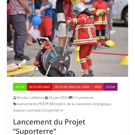
ACTUS
SECOURS MAG
SECOURS MAG EN LIGNE
WEB
ZOOM
Nicolas Lefebvre
24 juin 2024
0 Comments
événements
,
FNSPF
,
Ministère de la transition écologique
,
Sapeurs-pompiers
,
Suporterre
Lancement du Projet
“Suporterre”