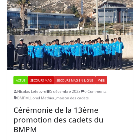
ACTUS
SECOURS MAG
SECOURS MAG EN LIGNE
WEB
Nicolas Lefebvre
5 décembre 2023
0 Comments
BMPM
,
Lionel Mathieu
,
maison des cadets
Cérémonie de la 13ème
promotion des cadets du
BMPM