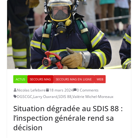
ACTUS
SECOURS MAG
SECOURS MAG EN LIGNE
WEB
Nicolas Lefebvre
18 mars 2024
0 Comments
DGSCGC
,
Larry Ouvrard
,
SDIS 88
,
Valérie Michel-Moreaux
Situation dégradée au SDIS 88 :
l’inspection générale rend sa
décision