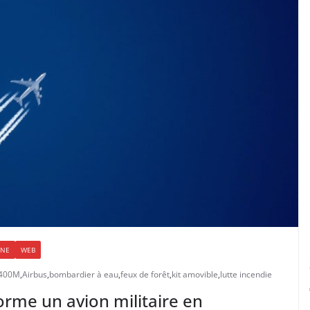
GNE
WEB
400M
,
Airbus
,
bombardier à eau
,
feux de forêt
,
kit amovible
,
lutte incendie
forme un avion militaire en