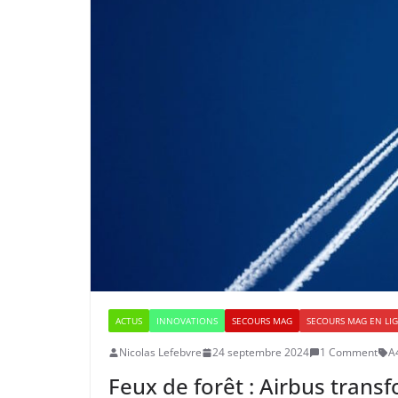
ACTUS
INNOVATIONS
SECOURS MAG
SECOURS MAG EN LI
Nicolas Lefebvre
24 septembre 2024
1 Comment
A
Feux de forêt : Airbus trans