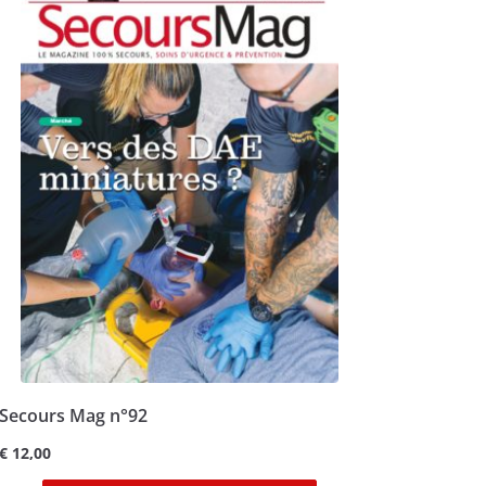
Secours Mag n°92
€
12,00