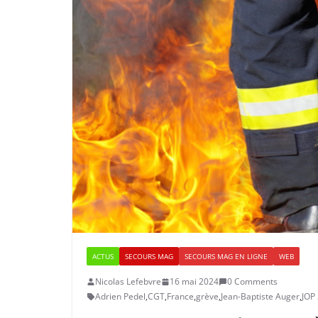
ACTUS
SECOURS MAG
SECOURS MAG EN LIGNE
WEB
Nicolas Lefebvre
16 mai 2024
0 Comments
Adrien Pedel
,
CGT
,
France
,
grève
,
Jean-Baptiste Auger
,
JOP