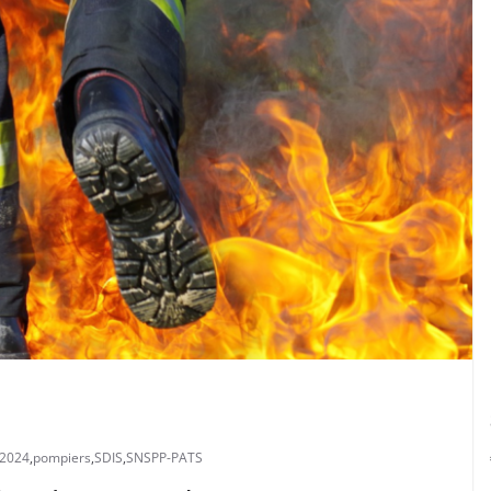
 2024
,
pompiers
,
SDIS
,
SNSPP-PATS