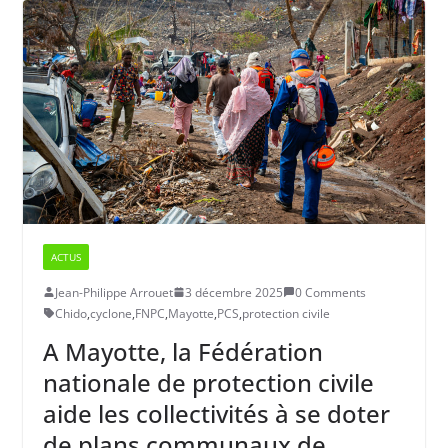
ACTUS
Jean-Philippe Arrouet
3 décembre 2025
0 Comments
Chido
,
cyclone
,
FNPC
,
Mayotte
,
PCS
,
protection civile
A Mayotte, la Fédération
nationale de protection civile
aide les collectivités à se doter
de plans communaux de