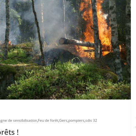
ne de sensibilisation
,
Feu de forêt
,
Gers
,
pompiers
,
sdis 32
rêts !