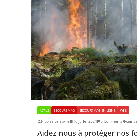
ACTUS
SECOURS MAG
SECOURS MAG EN LIGNE
WEB
Nicolas Lefebvre
16 juillet 2024
0 Comments
campag
Aidez-nous à protéger nos fo