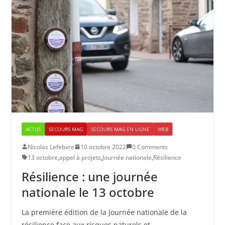
ACTUS
SECOURS MAG
SECOURS MAG EN LIGNE
WEB
Nicolas Lefebvre
10 octobre 2022
0 Comments
13 octobre
,
appel à projets
,
Journée nationale
,
Résilience
Résilience : une journée
nationale le 13 octobre
La première édition de la journée nationale de la
résilience face aux risques naturels et