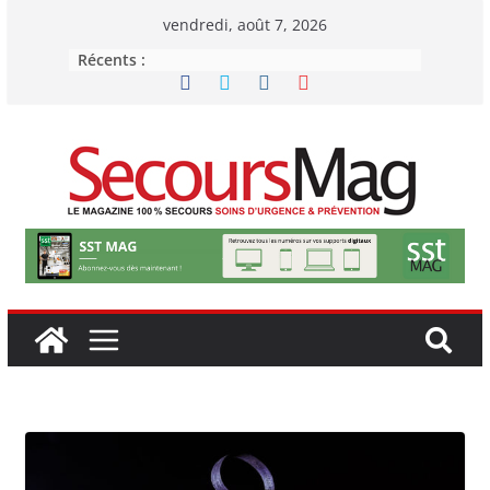
Passer
vendredi, août 7, 2026
au
Récents :
contenu