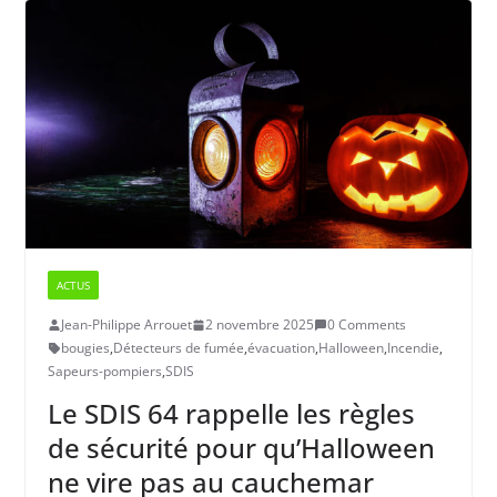
ACTUS
Jean-Philippe Arrouet
2 novembre 2025
0 Comments
bougies
,
Détecteurs de fumée
,
évacuation
,
Halloween
,
Incendie
,
Sapeurs-pompiers
,
SDIS
Le SDIS 64 rappelle les règles
de sécurité pour qu’Halloween
ne vire pas au cauchemar