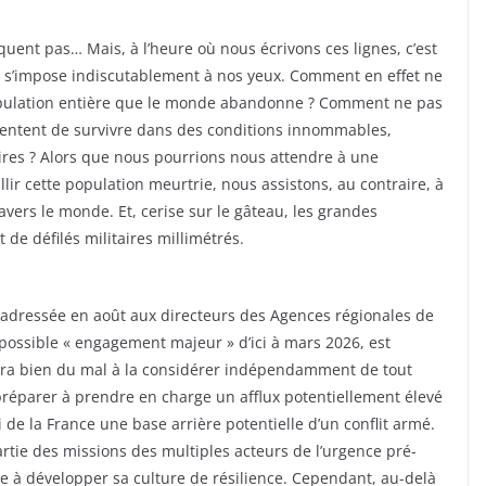
quent pas… Mais, à l’heure où nous écrivons ces lignes, c’est
ui s’impose indiscutablement à nos yeux. Comment en effet ne
 population entière que le monde abandonne ? Comment ne pas
ui tentent de survivre dans des conditions innommables,
ires ? Alors que nous pourrions nous attendre à une
lir cette population meurtrie, nous assistons, au contraire, à
avers le monde. Et, cerise sur le gâteau, les grandes
de défilés militaires millimétrés.
é, adressée en août aux directeurs des Agences régionales de
ossible « engagement majeur » d’ici à mars 2026, est
ura bien du mal à la considérer indépendamment de tout
e préparer à prendre en charge un afflux potentiellement élevé
i de la France une base arrière potentielle d’un conflit armé.
partie des missions des multiples acteurs de l’urgence pré-
ée à développer sa culture de résilience. Cependant, au-delà