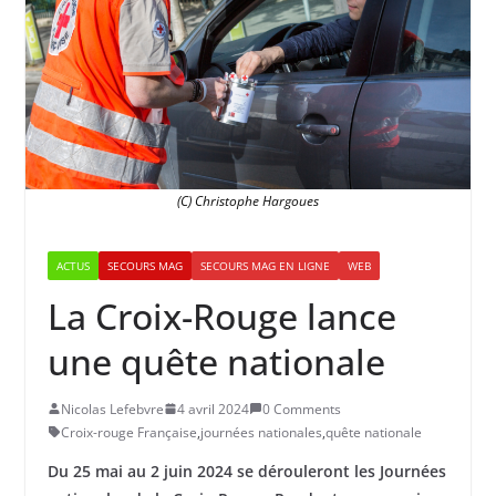
(C) Christophe Hargoues
ACTUS
SECOURS MAG
SECOURS MAG EN LIGNE
WEB
La Croix-Rouge lance
une quête nationale
Nicolas Lefebvre
4 avril 2024
0 Comments
Croix-rouge Française
,
journées nationales
,
quête nationale
​​Du 25 mai au 2 juin 2024 se dérouleront les Journées