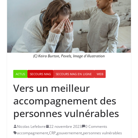
(C) Keira Burton, Pexels, Image d'illustration
ACTUS
SECOURS MAG
SECOURS MAG EN LIGNE
WEB
Vers un meilleur
accompagnement des
personnes vulnérables
Nicolas Lefebvre
22 novembre 2023
0 Comments
accompagnement
,
CRP
,
gouvernement
,
personnes vulnérables