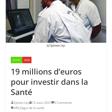
(c) Sylvain Ley
ACTUS
WEB
19 millions d’euros
pour investir dans la
Santé
Sylvain Ley
12 mars 2021
0 Comments
ARS
,
Ségur de la santé