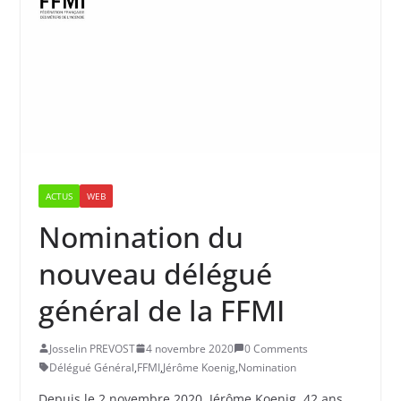
ACTUS
WEB
Nomination du
nouveau délégué
général de la FFMI
Josselin PREVOST
4 novembre 2020
0 Comments
Délégué Général
,
FFMI
,
Jérôme Koenig
,
Nomination
Depuis le 2 novembre 2020, Jérôme Koenig, 42 ans,