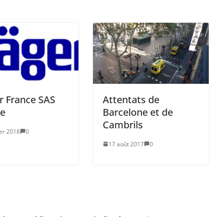
r France SAS
Attentats de
ée
Barcelone et de
Cambrils
ier 2018
0
17 août 2017
0