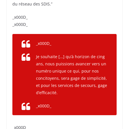
du réseau des SDIS.”
_x000D_
_x000D_
_x000D_
Je souhaite […] qu’à horizon de cing
ans, nous puissions avancer vers un
numéro unique ce qui, pour nos
concitoyens, sera gage de simplicité,
et pour les services de secours, gage
d’efficacité.
_x000D_
_x000D_