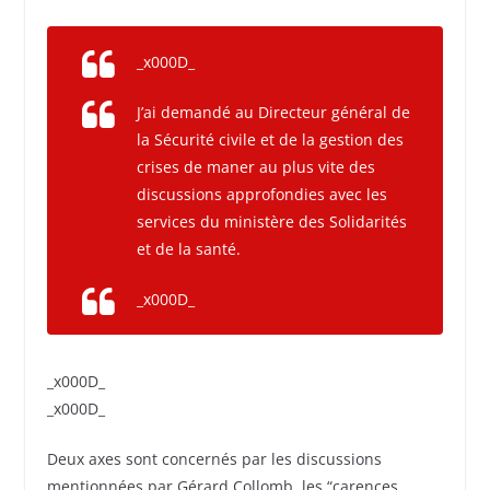
_x000D_
J’ai demandé au Directeur général de
la Sécurité civile et de la gestion des
crises de maner au plus vite des
discussions approfondies avec les
services du ministère des Solidarités
et de la santé.
_x000D_
_x000D_
_x000D_
Deux axes sont concernés par les discussions
mentionnées par Gérard Collomb, les “carences