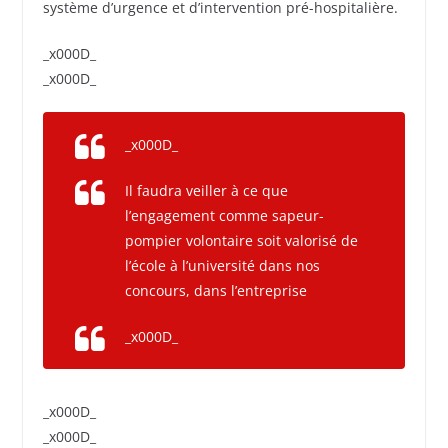
système d’urgence et d’intervention pré-hospitalière.
_x000D_
_x000D_
_x000D_
Il faudra veiller à ce que
l’engagement comme sapeur-
pompier volontaire soit valorisé de
l’école à l’université dans nos
concours, dans l’entreprise
_x000D_
_x000D_
_x000D_