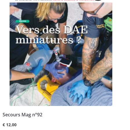
Secours Mag n°92
€
12,00