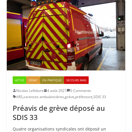
ACTUS
DÉBAT
EN PRATIQUE
SECOURS MAG
Nicolas Lefebvre
4 août 2021
0 Comments
ARS
,
carences ambulancières
,
grève
,
préfecture
,
SDIS 33
Préavis de grève déposé au
SDIS 33
Quatre organisations syndicales ont déposé un