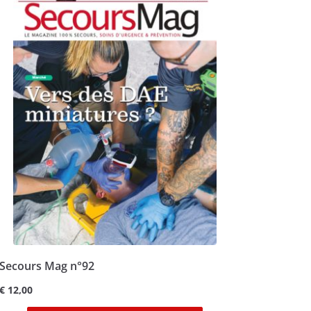
Secours Mag n°92
€
12,00