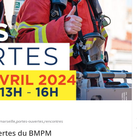
marseille
,
portes-ouvertes
,
rencontres
uvertes du BMPM