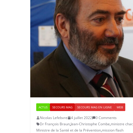
ACTUS
SECOURS MAG
SECOURS MAG EN LIGNE
WEB
Nicolas Lefebvre
4 juillet 2022
0 Comments
Dr François Braun
,
Jean-Christophe Combe
,
ministre char
Ministre de la Santé et de la Prévention
,
mission flash