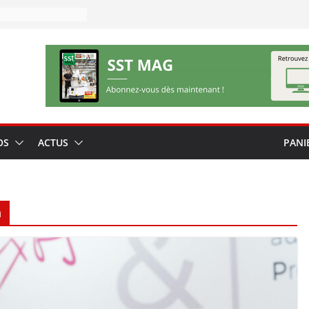
OS
ACTUS
PANI
n