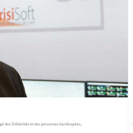
gé des Solidarités et des personnes handicapées
,