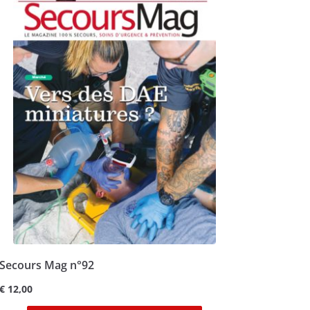
Secours Mag n°92
€
12,00