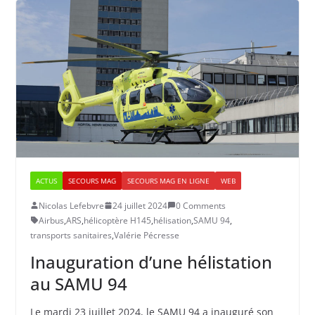
ACTUS
SECOURS MAG
SECOURS MAG EN LIGNE
WEB
Nicolas Lefebvre
24 juillet 2024
0 Comments
Airbus
,
ARS
,
hélicoptère H145
,
hélisation
,
SAMU 94
,
transports sanitaires
,
Valérie Pécresse
Inauguration d’une hélistation
au SAMU 94
Le mardi 23 juillet 2024, le SAMU 94 a inauguré son