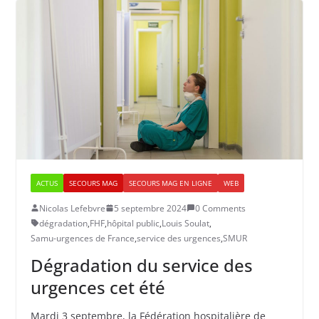
ACTUS
SECOURS MAG
SECOURS MAG EN LIGNE
WEB
Nicolas Lefebvre
5 septembre 2024
0 Comments
dégradation
,
FHF
,
hôpital public
,
Louis Soulat
,
Samu-urgences de France
,
service des urgences
,
SMUR
Dégradation du service des
urgences cet été
Mardi 3 septembre, la Fédération hospitalière de