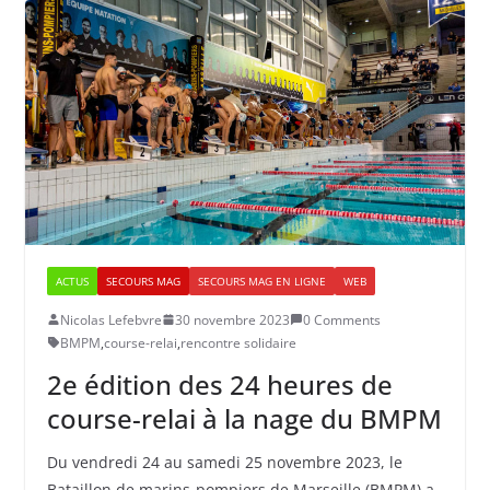
ACTUS
SECOURS MAG
SECOURS MAG EN LIGNE
WEB
Nicolas Lefebvre
30 novembre 2023
0 Comments
BMPM
,
course-relai
,
rencontre solidaire
2e édition des 24 heures de
course-relai à la nage du BMPM
Du vendredi 24 au samedi 25 novembre 2023, le
Bataillon de marins-pompiers de Marseille (BMPM) a