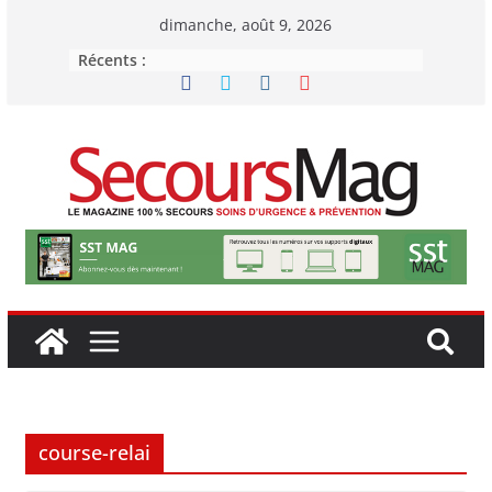
Passer
dimanche, août 9, 2026
au
Récents :
contenu
course-relai