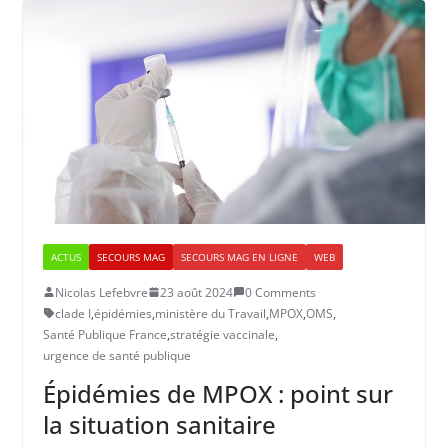
ACTUS
SECOURS MAG
SECOURS MAG EN LIGNE
WEB
Nicolas Lefebvre
23 août 2024
0 Comments
clade I
,
épidémies
,
ministère du Travail
,
MPOX
,
OMS
,
Santé Publique France
,
stratégie vaccinale
,
urgence de santé publique
Épidémies de MPOX : point sur
la situation sanitaire