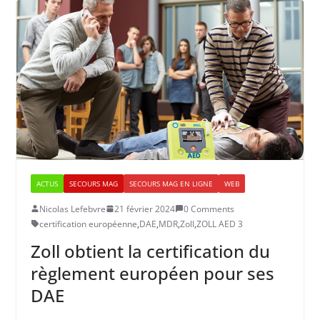
ACTUS
SECOURS MAG
SECOURS MAG EN LIGNE
WEB
Nicolas Lefebvre
21 février 2024
0 Comments
certification européenne
,
DAE
,
MDR
,
Zoll
,
ZOLL AED 3
Zoll obtient la certification du
règlement européen pour ses
DAE