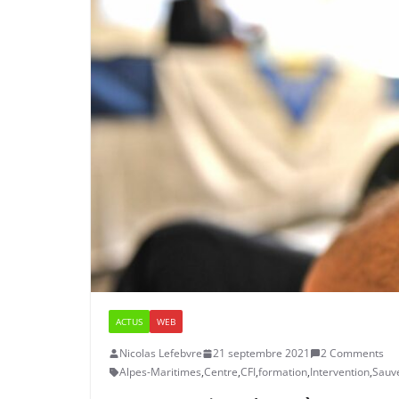
ACTUS
WEB
Nicolas Lefebvre
21 septembre 2021
2 Comments
Alpes-Maritimes
,
Centre
,
CFI
,
formation
,
Intervention
,
Sauv