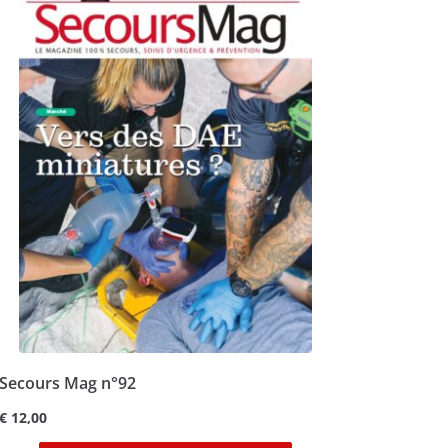
Secours Mag n°92
€
12,00