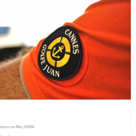
eteurs en Mer
,
SNSM