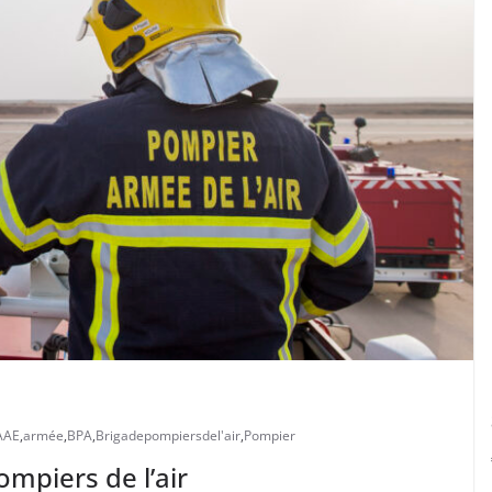
AAE
,
armée
,
BPA
,
Brigadepompiersdel'air
,
Pompier
ompiers de l’air