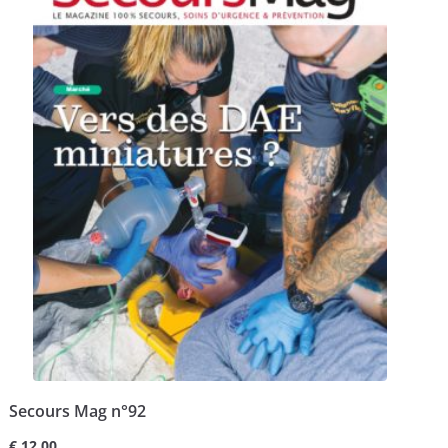
Secours Mag n°92
€
12,00