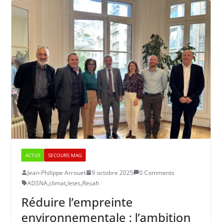
ACTUS
SECOURS MAG
Jean-Philippe Arrouet
9 octobre 2025
0 Comments
ADSNA
,
climat
,
Ietes
,
Resah
Réduire l’empreinte
environnementale : l’ambition