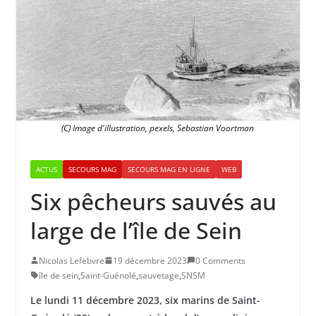
(C) Image d'illustration, pexels, Sebastian Voortman
ACTUS
SECOURS MAG
SECOURS MAG EN LIGNE
WEB
Six pêcheurs sauvés au
large de l’île de Sein
Nicolas Lefebvre
19 décembre 2023
0 Comments
île de sein
,
Saint-Guénolé
,
sauvetage
,
SNSM
Le lundi 11 décembre 2023, six marins de Saint-