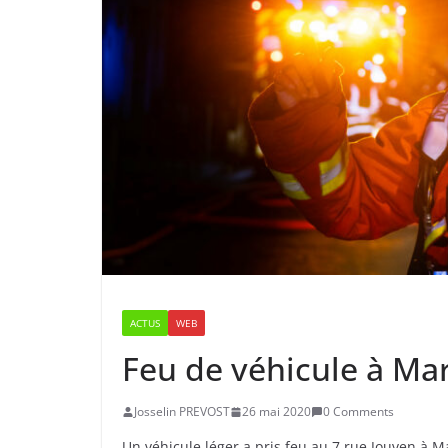
ACTUS
WEB
Feu de véhicule à Mar
Josselin PREVOST
26 mai 2020
0 Comments
Un véhicule léger a pris feu au 7 rue Jouven à M