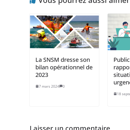
Vous pourrez aussi aimer
La SNSM dresse son
Public
bilan opérationnel de
rappor
2023
situat
urgenc
7 mars 2024
0
18 sept
Laisser un commentaire