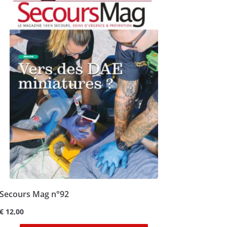
Secours Mag n°92
€
12,00