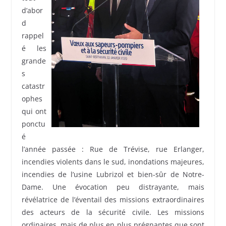
d’abor
d
rappel
é les
grande
s
catastr
ophes
qui ont
ponctu
é
l’année passée : Rue de Trévise, rue Erlanger,
incendies violents dans le sud, inondations majeures,
incendies de l’usine Lubrizol et bien-sûr de Notre-
Dame. Une évocation peu distrayante, mais
révélatrice de l’éventail des missions extraordinaires
des acteurs de la sécurité civile. Les missions
ordinaires, mais de plus en plus prégnantes que sont