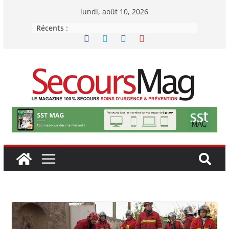
Passer
lundi, août 10, 2026
au
Récents :
contenu