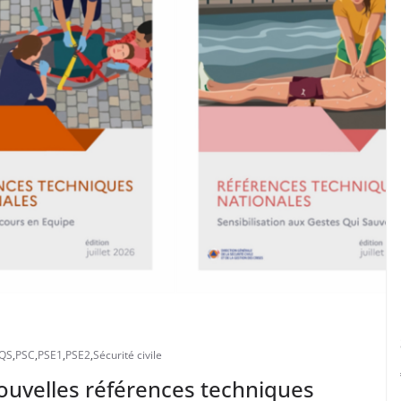
QS
,
PSC
,
PSE1
,
PSE2
,
Sécurité civile
 nouvelles références techniques