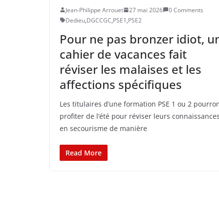
Jean-Philippe Arrouet
27 mai 2026
0 Comments
Dedieu
,
DGCCGC
,
PSE1
,
PSE2
Pour ne pas bronzer idiot, u
cahier de vacances fait
réviser les malaises et les
affections spécifiques
Les titulaires d’une formation PSE 1 ou 2 pourro
profiter de l’été pour réviser leurs connaissance
en secourisme de manière
Read More