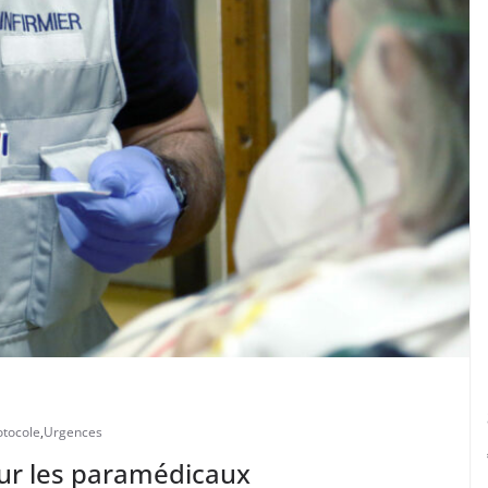
otocole
,
Urgences
our les paramédicaux