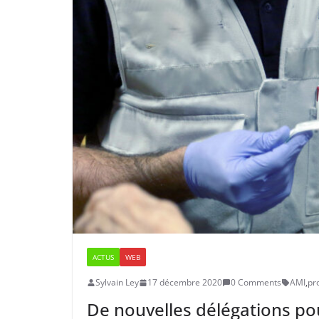
ACTUS
WEB
Sylvain Ley
17 décembre 2020
0 Comments
AMI
,
pr
De nouvelles délégations p