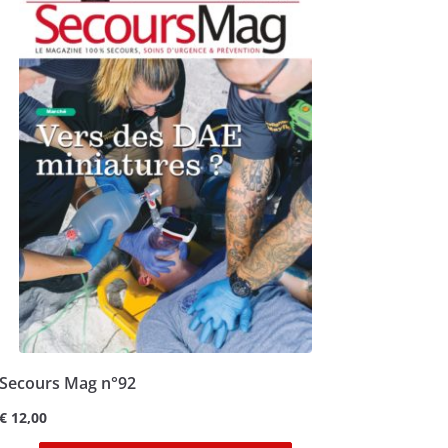
Secours Mag n°92
€
12,00