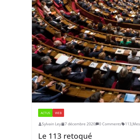
ACTUS
WEB
Sylvain Ley
7 décembre 2020
0 Comments
113
,
Mes
Le 113 retoqué