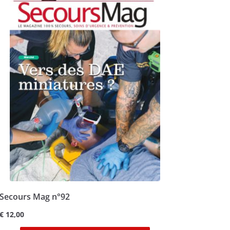
Secours Mag n°92
€
12,00