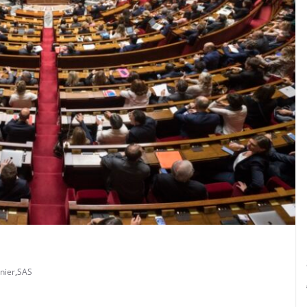
nier
,
SAS