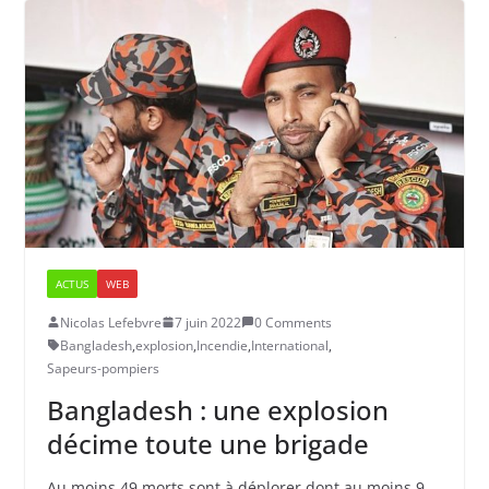
ACTUS
WEB
Nicolas Lefebvre
7 juin 2022
0 Comments
Bangladesh
,
explosion
,
Incendie
,
International
,
Sapeurs-pompiers
Bangladesh : une explosion
décime toute une brigade
Au moins 49 morts sont à déplorer dont au moins 9