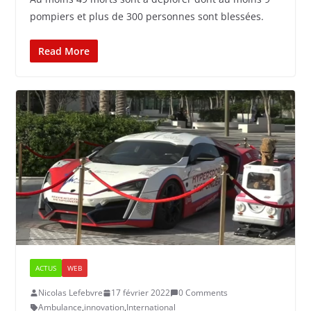
pompiers et plus de 300 personnes sont blessées.
Read More
ACTUS
WEB
Nicolas Lefebvre
17 février 2022
0 Comments
Ambulance
,
innovation
,
International