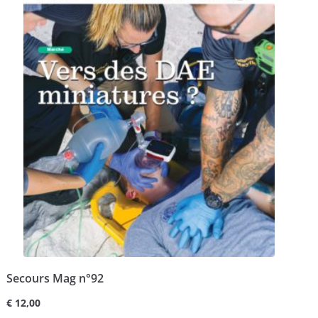
Secours Mag n°92
€
12,00