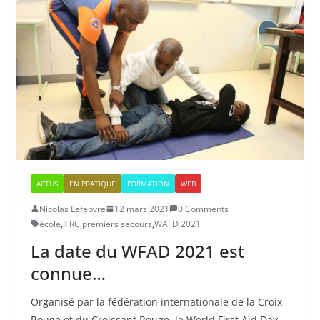
ACTUS
EN PRATIQUE
FORMATION
WEB
Nicolas Lefebvre
12 mars 2021
0 Comments
école
,
IFRC
,
premiers secours
,
WAFD 2021
La date du WFAD 2021 est
connue…
Organisé par la fédération internationale de la Croix
Rouge et du Croissant Rouge, le World First Aid Day