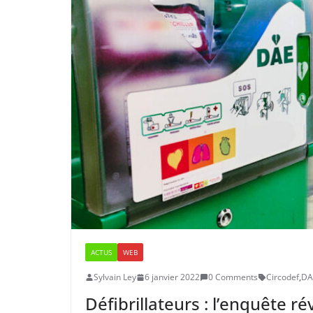
ACTUS
WEB
Sylvain Ley
6 janvier 2022
0 Comments
Circodef
,
DA
Défibrillateurs : l’enquête rév