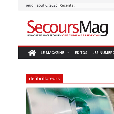
Passer
Récents :
jeudi, août 6, 2026
au
contenu
LE MAGAZINE
ÉDITOS
LES NUMÉR
defibrillateurs