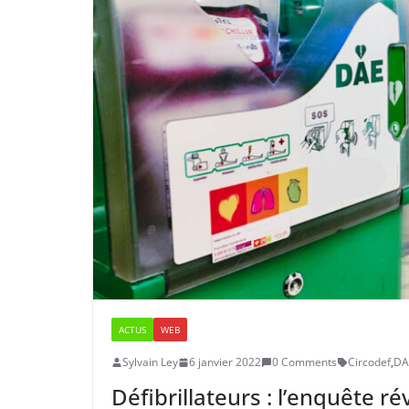
ACTUS
WEB
Sylvain Ley
6 janvier 2022
0 Comments
Circodef
,
DA
Défibrillateurs : l’enquête rév