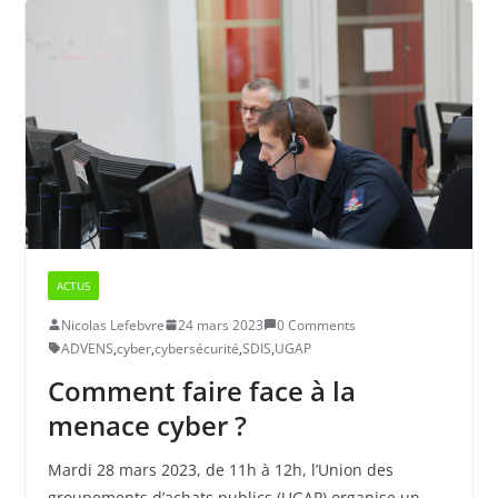
ACTUS
Nicolas Lefebvre
24 mars 2023
0 Comments
ADVENS
,
cyber
,
cybersécurité
,
SDIS
,
UGAP
Comment faire face à la
menace cyber ?
Mardi 28 mars 2023, de 11h à 12h, l’Union des
groupements d’achats publics (UGAP) organise un