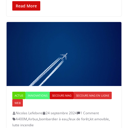
Read More
ACTUS
INNOVATIONS
SECOURS MAG
SECOURS MAG EN LIGNE
WEB
Nicolas Lefebvre
24 septembre 2024
1 Comment
A400M
,
Airbus
,
bombardier à eau
,
feux de forêt
,
kit amovible
,
lutte incendie