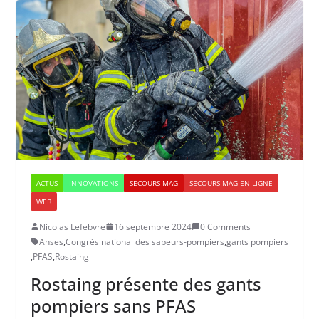
ACTUS
INNOVATIONS
SECOURS MAG
SECOURS MAG EN LIGNE
WEB
Nicolas Lefebvre
16 septembre 2024
0 Comments
Anses
,
Congrès national des sapeurs-pompiers
,
gants pompiers
,
PFAS
,
Rostaing
Rostaing présente des gants
pompiers sans PFAS