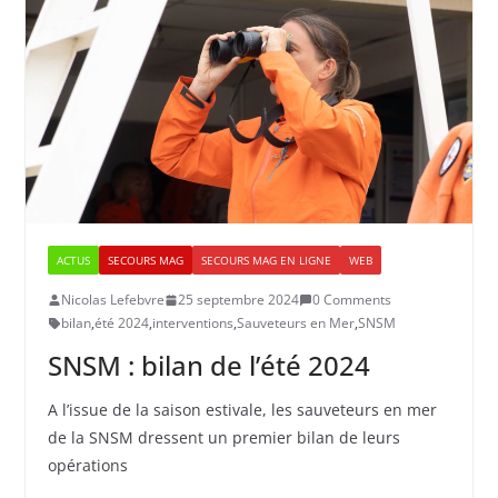
ACTUS
SECOURS MAG
SECOURS MAG EN LIGNE
WEB
Nicolas Lefebvre
25 septembre 2024
0 Comments
bilan
,
été 2024
,
interventions
,
Sauveteurs en Mer
,
SNSM
SNSM : bilan de l’été 2024
A l’issue de la saison estivale, les sauveteurs en mer
de la SNSM dressent un premier bilan de leurs
opérations