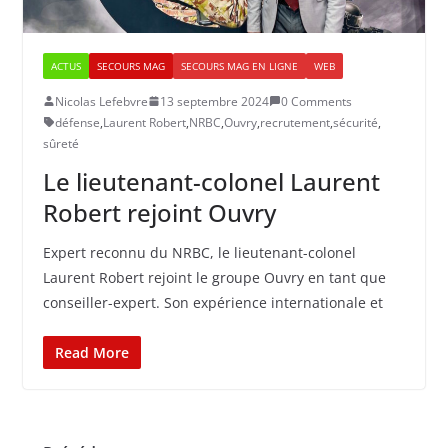
ACTUS
SECOURS MAG
SECOURS MAG EN LIGNE
WEB
Nicolas Lefebvre
13 septembre 2024
0 Comments
défense
,
Laurent Robert
,
NRBC
,
Ouvry
,
recrutement
,
sécurité
,
sûreté
​​Le lieutenant-colonel Laurent
Robert rejoint Ouvry
Expert reconnu du NRBC, le lieutenant-colonel
Laurent Robert rejoint le groupe Ouvry en tant que
conseiller-expert. Son expérience internationale et
Read More