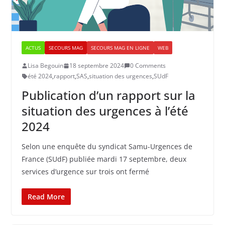
ACTUS
SECOURS MAG
SECOURS MAG EN LIGNE
WEB
Lisa Begouin
18 septembre 2024
0 Comments
été 2024
,
rapport
,
SAS
,
situation des urgences
,
SUdF
Publication d’un rapport sur la
situation des urgences à l’été
2024
Selon une enquête du syndicat Samu-Urgences de
France (SUdF) publiée mardi 17 septembre, deux
services d’urgence sur trois ont fermé
Read More