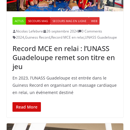
ACTUS
SECOURS MAG
SECOURS MAG EN LIGNE
WEB
Nicolas Lefebvre
26 septembre 2024
0 Comments
2024
,
Guiness Record
,
Record MCE en relai
,
UNASS Guadeloupe
Record MCE en relai : l’UNASS
Guadeloupe remet son titre en
jeu
En 2023, l’UNASS Guadeloupe est entrée dans le
Guiness Record en organisant un massage cardiaque
en relai, un événement destiné
Read More