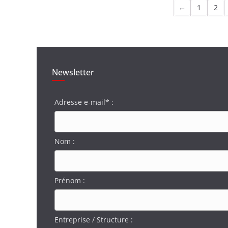
←
1
2
Newsletter
Adresse e-mail* :
Nom :
Prénom :
Entreprise / Structure :