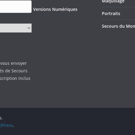
Maquillage
Versions Numériques
Portraits
Secours du Mo
 vous envoyer
tés de Secours
scription inclus
s.
dPress
.