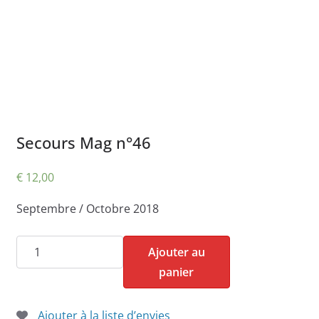
Secours Mag n°46
€
12,00
Septembre / Octobre 2018
quantité
Ajouter au
de
panier
Secours
Mag
Ajouter à la liste d’envies