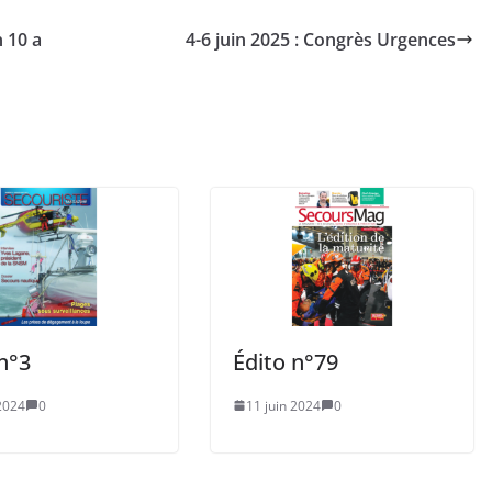
 10 a
4-6 juin 2025 : Congrès Urgences
n°3
Édito n°79
 2024
0
11 juin 2024
0