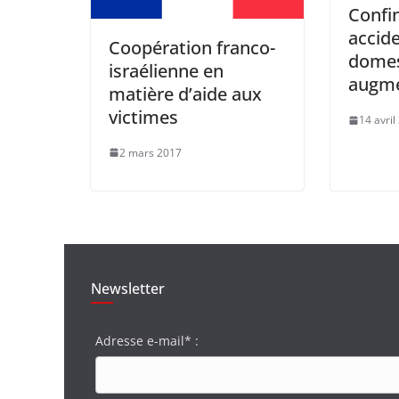
Confi
accid
Coopération franco-
domes
israélienne en
augme
matière d’aide aux
victimes
14 avril
2 mars 2017
Newsletter
Adresse e-mail* :