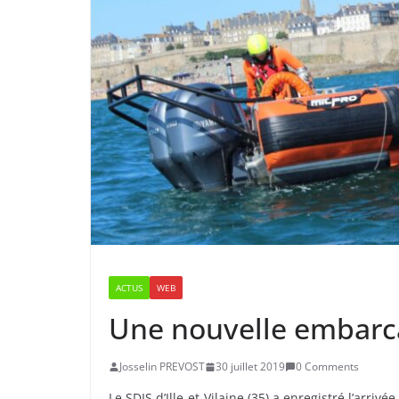
ACTUS
WEB
Une nouvelle embarca
Josselin PREVOST
30 juillet 2019
0 Comments
Le SDIS d’Ille-et-Vilaine (35) a enregistré l’arr