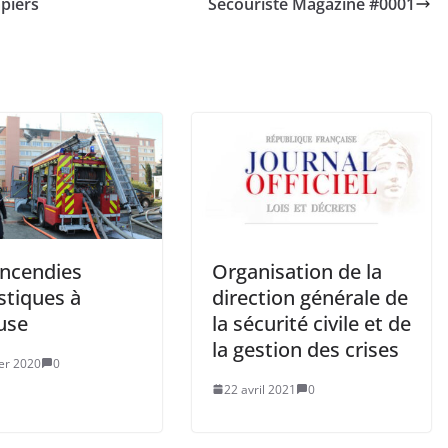
piers
Secouriste Magazine #0001
incendies
Organisation de la
tiques à
direction générale de
use
la sécurité civile et de
la gestion des crises
ier 2020
0
22 avril 2021
0