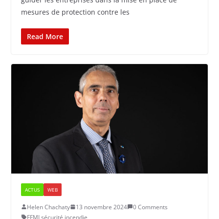
mesures de protection contre les
Read More
ACTUS
WEB
Helen Chachaty
13 novembre 2024
0 Comments
FFMI
,
sécurité incendie